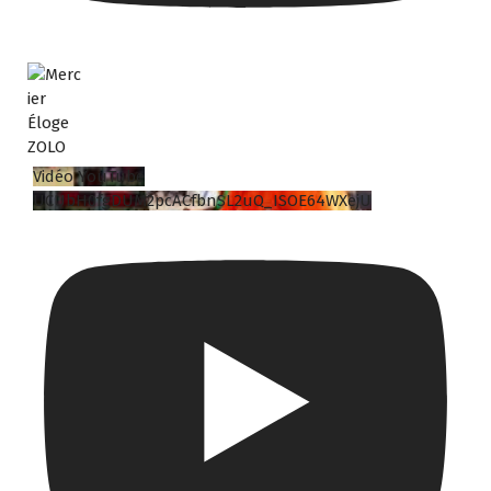
Vidéo YouTube
UCUbH0fgDUM2pcACfbnSL2uQ_ISOE64WXejU