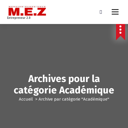
A
l
l
Entrepreneur 2.0
e
r
a
u
c
o
n
t
e
Archives pour la
n
u
catégorie Académique
Accueil
>
Archive par catégorie "Académique"