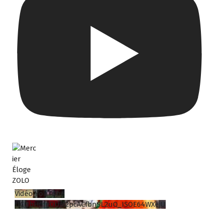
Vidéo YouTube
UCUbH0fgDUM2pcACfbnSL2uQ_ISOE64WXejU