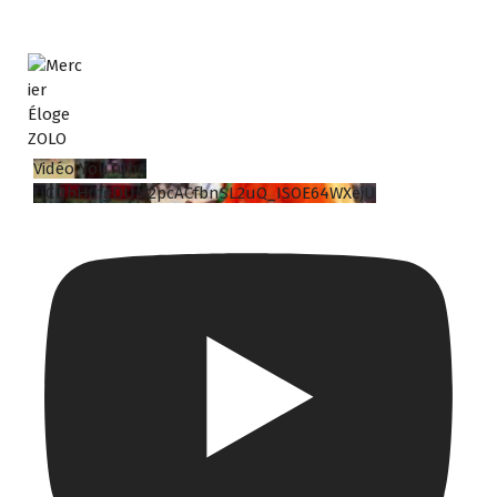
Vidéo YouTube
UCUbH0fgDUM2pcACfbnSL2uQ_ISOE64WXejU