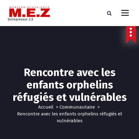
A
l
l
Entrepreneur 2.0
e
r
a
u
c
o
n
Rencontre avec les
t
e
enfants orphelins
n
u
réfugiés et vulnérables
Accueil
>
Communautaire
>
Rencontre avec les enfants orphelins réfugiés et
vulnérables