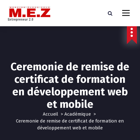
A
l
l
Entrepreneur 2.0
e
r
a
u
c
o
Ceremonie de remise de
n
t
certificat de formation
e
n
en développement web
u
et mobile
Accueil
>
Académique
>
Ceremonie de remise de certificat de formation en
développement web et mobile