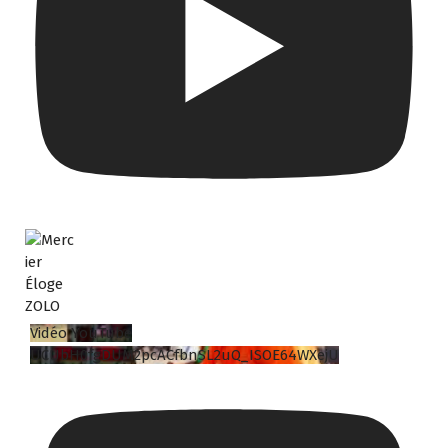
Vidéo YouTube
UCUbH0fgDUM2pcACfbnSL2uQ_ISOE64WXejU