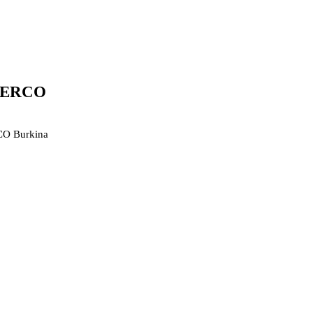
t CERCO
RCO Burkina