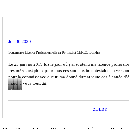
Académique
Juil 30 2020
Soutenance Licence Professionnelle en IG Institut CERCO Burkina
Le 23 janvier 2019 fus le jour où j’ai soutenu ma licence professi
très mère Joséphine pour tous ces soutiens incontestable en vers mo
pour la connaissance que tu ma donné durant toute ces 3 année d’ét
merci à vous tous. 🙏
MEZ
MEZ
MEZ
ZOLBY