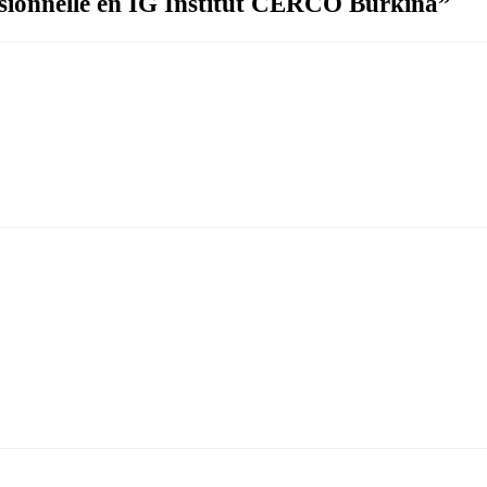
ssionnelle en IG Institut CERCO Burkina
”