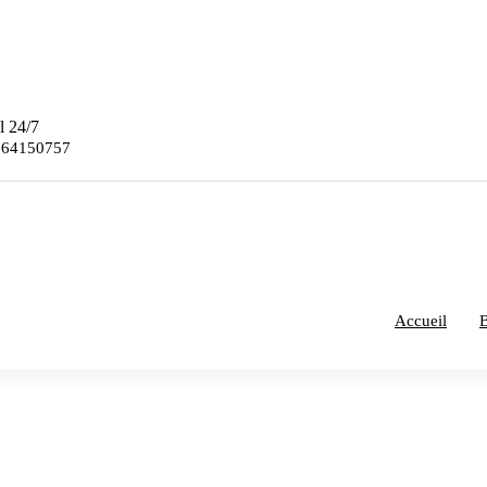
l 24/7
 64150757
Accueil
B