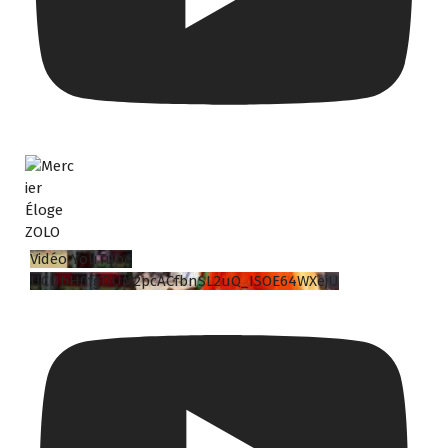
Vidéo YouTube
UCUbH0fgDUM2pcACfbnSL2uQ_ISOE64WXejU