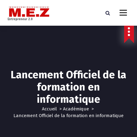
A
l
l
Entrepreneur 2.0
e
r
a
u
c
o
n
t
Lancement Officiel de la
e
formation en
n
u
informatique
Accueil
>
Académique
>
Lancement Officiel de la formation en informatique