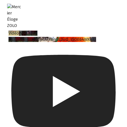
Vidéo YouTube
UCUbH0fgDUM2pcACfbnSL2uQ_ISOE64WXejU